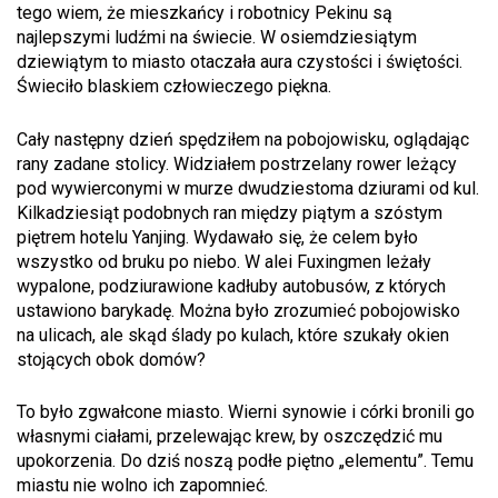
tego wiem, że mieszkańcy i robotnicy Pekinu są
najlepszymi ludźmi na świecie. W osiemdziesiątym
dziewiątym to miasto otaczała aura czystości i świętości.
Świeciło blaskiem człowieczego piękna.
Cały następny dzień spędziłem na pobojowisku, oglądając
rany zadane stolicy. Widziałem postrzelany rower leżący
pod wywierconymi w murze dwudziestoma dziurami od kul.
Kilkadziesiąt podobnych ran między piątym a szóstym
piętrem hotelu Yanjing. Wydawało się, że celem było
wszystko od bruku po niebo. W alei Fuxingmen leżały
wypalone, podziurawione kadłuby autobusów, z których
ustawiono barykadę. Można było zrozumieć pobojowisko
na ulicach, ale skąd ślady po kulach, które szukały okien
stojących obok domów?
To było zgwałcone miasto. Wierni synowie i córki bronili go
własnymi ciałami, przelewając krew, by oszczędzić mu
upokorzenia. Do dziś noszą podłe piętno „elementu”. Temu
miastu nie wolno ich zapomnieć.