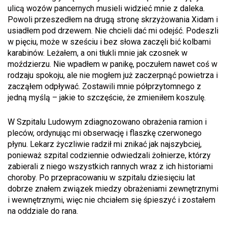
ulicą wozów pancernych musieli widzieć mnie z daleka.
Powoli przeszedłem na drugą stronę skrzyżowania Xidam i
usiadłem pod drzewem. Nie chcieli dać mi odejść. Podeszli
w pięciu, może w sześciu i bez słowa zaczęli bić kolbami
karabinów. Leżałem, a oni tłukli mnie jak czosnek w
moździerzu. Nie wpadłem w panikę, poczułem nawet coś w
rodzaju spokoju, ale nie mogłem już zaczerpnąć powietrza i
zacząłem odpływać. Zostawili mnie półprzytomnego z
jedną myślą – jakie to szczęście, że zmieniłem koszulę.
W Szpitalu Ludowym zdiagnozowano obrażenia ramion i
pleców, ordynując mi obserwację i flaszkę czerwonego
płynu. Lekarz życzliwie radził mi znikać jak najszybciej,
ponieważ szpital codziennie odwiedzali żołnierze, którzy
zabierali z niego wszystkich rannych wraz z ich historiami
choroby. Po przepracowaniu w szpitalu dziesięciu lat
dobrze znałem związek miedzy obrażeniami zewnętrznymi
i wewnętrznymi, więc nie chciałem się śpieszyć i zostałem
na oddziale do rana.