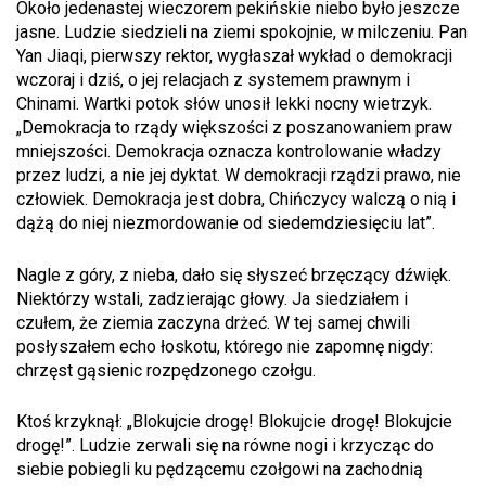
Około jedenastej wieczorem pekińskie niebo było jeszcze
jasne. Ludzie siedzieli na ziemi spokojnie, w milczeniu. Pan
Yan Jiaqi, pierwszy rektor, wygłaszał wykład o demokracji
wczoraj i dziś, o jej relacjach z systemem prawnym i
Chinami. Wartki potok słów unosił lekki nocny wietrzyk.
„Demokracja to rządy większości z poszanowaniem praw
mniejszości. Demokracja oznacza kontrolowanie władzy
przez ludzi, a nie jej dyktat. W demokracji rządzi prawo, nie
człowiek. Demokracja jest dobra, Chińczycy walczą o nią i
dążą do niej niezmordowanie od siedemdziesięciu lat”.
Nagle z góry, z nieba, dało się słyszeć brzęczący dźwięk.
Niektórzy wstali, zadzierając głowy. Ja siedziałem i
czułem, że ziemia zaczyna drżeć. W tej samej chwili
posłyszałem echo łoskotu, którego nie zapomnę nigdy:
chrzęst gąsienic rozpędzonego czołgu.
Ktoś krzyknął: „Blokujcie drogę! Blokujcie drogę! Blokujcie
drogę!”. Ludzie zerwali się na równe nogi i krzycząc do
siebie pobiegli ku pędzącemu czołgowi na zachodnią