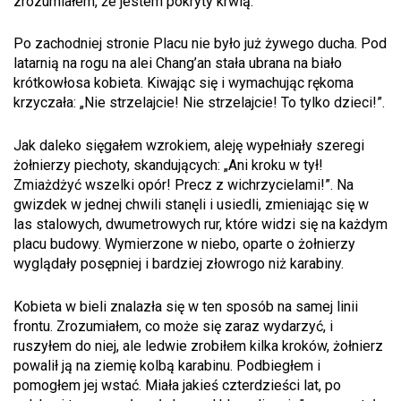
zrozumiałem, że jestem pokryty krwią.
Po zachodniej stronie Placu nie było już żywego ducha. Pod
latarnią na rogu na alei Chang’an stała ubrana na biało
krótkowłosa kobieta. Kiwając się i wymachując rękoma
krzyczała: „Nie strzelajcie! Nie strzelajcie! To tylko dzieci!”.
Jak daleko sięgałem wzrokiem, aleję wypełniały szeregi
żołnierzy piechoty, skandujących: „Ani kroku w tył!
Zmiażdżyć wszelki opór! Precz z wichrzycielami!”. Na
gwizdek w jednej chwili stanęli i usiedli, zmieniając się w
las stalowych, dwumetrowych rur, które widzi się na każdym
placu budowy. Wymierzone w niebo, oparte o żołnierzy
wyglądały posępniej i bardziej złowrogo niż karabiny.
Kobieta w bieli znalazła się w ten sposób na samej linii
frontu. Zrozumiałem, co może się zaraz wydarzyć, i
ruszyłem do niej, ale ledwie zrobiłem kilka kroków, żołnierz
powalił ją na ziemię kolbą karabinu. Podbiegłem i
pomogłem jej wstać. Miała jakieś czterdzieści lat, po