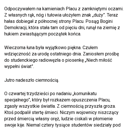
Odpoczywałem na kamieniach Placu z zamkniętymi oczami.
Z własnych rąk, nóg i tułowia ułożyłem znak „duży”. Teraz
hałas dobiegał z północnej strony Placu. Posąg Bogini
Demokracji, która stała tam od pięciu dni, runął na ziemię z
hukiem zwiastującym początek końca.
Wieczorna łuna była wyjątkowo piękna. Czułem
wdzięczność za urodę ostatniego dnia. Zaniosłem prośbę
do studenckiego radiowęzła o piosenkę „Niech miłość
wypełni świat”.
Jutro nadeszło ciemnością.
O czwartej trzydzieści po nadaniu „komunikatu
specjalnego”, który był rozkazem opuszczenia Placu,
zgasły wszystkie światła. Z ciemnością przyszła groza.
Ktoś podpalił stertę śmieci. Niczym wojownicy niszczący
przed śmiercią własny oręż, ludzie ciskali w płomienie
swoje kije. Niemal cztery tysiące studentów siedziały pod