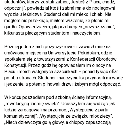
studentów, którzy zostali zabici. „Jesteś z Placu, chodź,
odpocznij”, powiedział ktoś i zabrał mnie do noclegowni
wydziału leśnictwa. Studenci dali mi mleko i chleb. Nie
mogłem nic przełknąć, miałem wrażenie, że płonie mi
gardło. Opowiedziałem, jak przebiegało „oczyszczanie”,
kilkunastu płaczącym studentom i nauczycielom.
Później jeden z nich pożyczył rower i zawiózł mnie na
umówione miejsce na Uniwersytecie Pekińskim, gdzie
spotkałem się z towarzyszami z Konfederacji Obrońców
Konstytucji. Przez godzinę opowiadałem im o nocy na
Placu i moich wstępnych szacunkach – ponad tysiąc ofiar
po obu stronach. Studenci i nauczycielka przynosili mi wodę
i jedzenie, a potem pilnowali drzwi, żebym mógł odpocząć.
W końcu poszedłem pod szkolną ścianę informacyjną,
„rewolucyjną ziemię świętą”. Ucieszyłem się widząc, jak
ludzie zareagowali na przemoc. „Występujcie z partii
komunistycznej”. „Występujcie ze związku młodzieży”.
„Niech dziewczęta golą głowy, a chłopcy zapuszczają