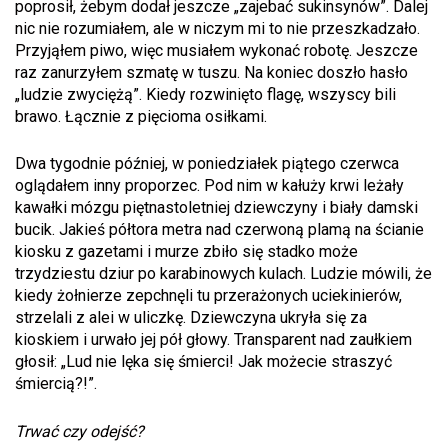
poprosił, żebym dodał jeszcze „zajebać sukinsynów”. Dalej
nic nie rozumiałem, ale w niczym mi to nie przeszkadzało.
Przyjąłem piwo, więc musiałem wykonać robotę. Jeszcze
raz zanurzyłem szmatę w tuszu. Na koniec doszło hasło
„ludzie zwyciężą”. Kiedy rozwinięto flagę, wszyscy bili
brawo. Łącznie z pięcioma osiłkami.
Dwa tygodnie później, w poniedziałek piątego czerwca
oglądałem inny proporzec. Pod nim w kałuży krwi leżały
kawałki mózgu piętnastoletniej dziewczyny i biały damski
bucik. Jakieś półtora metra nad czerwoną plamą na ścianie
kiosku z gazetami i murze zbiło się stadko może
trzydziestu dziur po karabinowych kulach. Ludzie mówili, że
kiedy żołnierze zepchnęli tu przerażonych uciekinierów,
strzelali z alei w uliczkę. Dziewczyna ukryła się za
kioskiem i urwało jej pół głowy. Transparent nad zaułkiem
głosił: „Lud nie lęka się śmierci! Jak możecie straszyć
śmiercią?!”.
Trwać czy odejść?