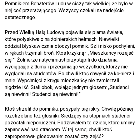
Pomnikiem Bohaterów Ludu w ciszy tak wielkiej, że było w
niej coś przerażającego. Wszyscy czekali na nadejście
ostatecznego.
Przed Wielką Halą Ludową pojawiła się plama światła,
które połyskiwało na żołnierskich hełmach. Niewielki
oddział błyskawicznie otoczył pomnik. Szli nisko pochyleni,
w rękach trzymali broń. Ktoś krzyknął: „Mieszkańcy rozejść
się!”. Żołnierze natychmiast przystąpili do działania,
wyciągając z tłumu i przeganiając wszystkich, którzy nie
wyglądali na studentów. Po chwili ktoś chwycił za kołnierz i
mnie. Wypchnięci z kręgu mieszkańcy nie zamierzali
nigdzie iść. Stali obok, wołając jednym głosem: „Studenci
są niewinni! Studenci są niewinni!”.
Ktoś strzelił do pomnika, posypały się iskry. Chwilę później
rozstrzelano też głośniki. Siedzący na stopniach studenci
pozostali nieporuszeni. Podziwiałem te dzieci, które umiały
zapanować nad strachem. W tej samej chwili ktoś
zaproponował głosowanie: zostać czy zejść?