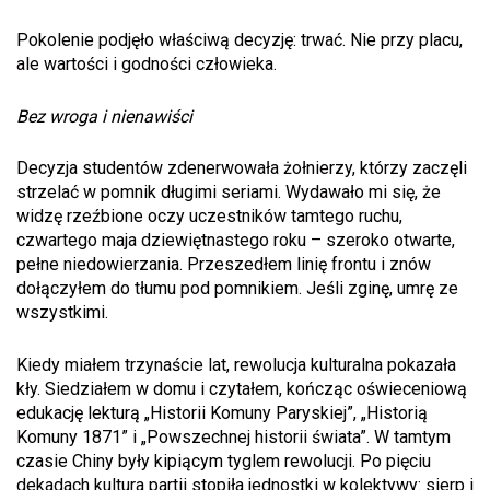
Pokolenie podjęło właściwą decyzję: trwać. Nie przy placu,
ale wartości i godności człowieka.
Bez wroga i nienawiści
Decyzja studentów zdenerwowała żołnierzy, którzy zaczęli
strzelać w pomnik długimi seriami. Wydawało mi się, że
widzę rzeźbione oczy uczestników tamtego ruchu,
czwartego maja dziewiętnastego roku – szeroko otwarte,
pełne niedowierzania. Przeszedłem linię frontu i znów
dołączyłem do tłumu pod pomnikiem. Jeśli zginę, umrę ze
wszystkimi.
Kiedy miałem trzynaście lat, rewolucja kulturalna pokazała
kły. Siedziałem w domu i czytałem, kończąc oświeceniową
edukację lekturą „Historii Komuny Paryskiej”, „Historią
Komuny 1871” i „Powszechnej historii świata”. W tamtym
czasie Chiny były kipiącym tyglem rewolucji. Po pięciu
dekadach kultura partii stopiła jednostki w kolektywy: sierp i