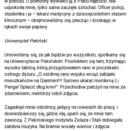
w pobliżu. O północny wywlekli ją z Placu najbliżsi. Nie
uspokoiła mnie, tylko sama zaczęła szlochać. Oficer policji,
studentka i ja – lekarz medycyny z dziesięcioletnim stażem
klinicznym – obejmowaliśmy się, płacząc i ściskając w
rękach swoje papiery.
Uniwersytet Pekiński
Umówiliśmy się, że jak będzie po wszystkim, spotkamy się
na Uniwersytecie Pekińskim. Powlokłem się tam, trzymając
wysoko tablicę, którą przygotowałem rano w poczekalni
ostrego dyżuru: „O siódmej rano wojsko wciąż zabijało
mieszkańców na Qianmen!!! Surowo ukarać mordercę Li
Penga! Spłacić dług krwi!”. Przechodnie patrzyli na mnie ze
zdumieniem, niektórzy robili zdjęcia.
Zagadnęli mnie robotnicy, jadący na rowerach do pracy, i
dowiedziawszy się, gdzie idę, uparli się, że mnie tam
zawiozą. Z Pekińskiego Instytutu Żelaza i Stali dobiegała
żałobna muzyka. Na bramie wisiały wieńce i zdjęcia