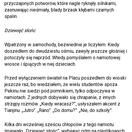
przyczajonych potworów, które nagle ryknęły silnikami,
zasnuwając nieśmiały, blady brzask kłębami czarnych
spalin.
Dziewięć słońc
Wpatrzony w samochody, bezwiednie je liczyłem. Kiedy
doszedłem do dwudziestu ośmiu, zawyły jeszcze głośniej i
potoczyły się naprzód. Wtedy pomyślałem o namiotowej
wiosce i śpiących w niej dzieciach.
Przed wyłączeniem świateł na Placu poszedłem do wioski
jeszcze raz, bo wiedziałem, że wielu studentów spoza
Pekinu nie siedzi pod pomnikiem, tylko odpoczywa w
namiotach. Z jednych dobywało się chrapanie, z innych
strzępy rozmów. „Kiedy wracasz?”, usłyszałem akcent z
Tianjinu. „Jutro”. „Rano”. „Do domu?”. „Nie, do szkoły”.
Kilka dni wcześniej sześciu chłopców z tego namiotu
śpiewało „Dziewięć słońc”, wybijając rytm na plastikowych