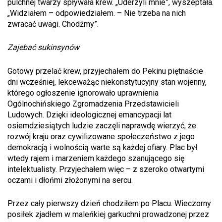
pulchnej twarzy spływała krew. „Uderzyli mnie”, wyszeptała.
„Widziałem – odpowiedziałem. – Nie trzeba na nich
zwracać uwagi. Chodźmy”.
Zajebać sukinsynów
Gotowy przelać krew, przyjechałem do Pekinu piętnaście
dni wcześniej, lekceważąc niekonstytucyjny stan wojenny,
którego ogłoszenie ignorowało uprawnienia
Ogólnochińskiego Zgromadzenia Przedstawicieli
Ludowych. Dzięki ideologicznej emancypacji lat
osiemdziesiątych ludzie zaczęli naprawdę wierzyć, że
rozwój kraju oraz cywilizowane społeczeństwo z jego
demokracją i wolnością warte są każdej ofiary. Plac był
wtedy rajem i marzeniem każdego szanującego się
intelektualisty. Przyjechałem więc – z szeroko otwartymi
oczami i dłońmi złożonymi na sercu.
Przez cały pierwszy dzień chodziłem po Placu. Wieczorny
posiłek zjadłem w maleńkiej garkuchni prowadzonej przez