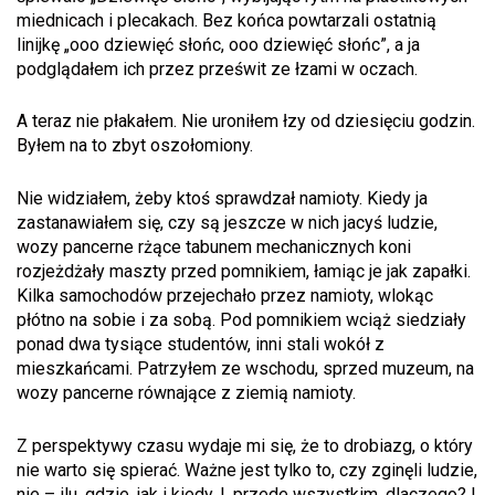
miednicach i plecakach. Bez końca powtarzali ostatnią
linijkę „ooo dziewięć słońc, ooo dziewięć słońc”, a ja
podglądałem ich przez prześwit ze łzami w oczach.
A teraz nie płakałem. Nie uroniłem łzy od dziesięciu godzin.
Byłem na to zbyt oszołomiony.
Nie widziałem, żeby ktoś sprawdzał namioty. Kiedy ja
zastanawiałem się, czy są jeszcze w nich jacyś ludzie,
wozy pancerne rżące tabunem mechanicznych koni
rozjeżdżały maszty przed pomnikiem, łamiąc je jak zapałki.
Kilka samochodów przejechało przez namioty, wlokąc
płótno na sobie i za sobą. Pod pomnikiem wciąż siedziały
ponad dwa tysiące studentów, inni stali wokół z
mieszkańcami. Patrzyłem ze wschodu, sprzed muzeum, na
wozy pancerne równające z ziemią namioty.
Z perspektywy czasu wydaje mi się, że to drobiazg, o który
nie warto się spierać. Ważne jest tylko to, czy zginęli ludzie,
nie – ilu, gdzie, jak i kiedy. I, przede wszystkim, dlaczego? I