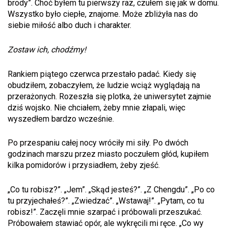
brody”. Choć byłem tu pierwszy raz, czułem się jak w domu.
Wszystko było ciepłe, znajome. Może zbliżyła nas do
siebie miłość albo duch i charakter.
Zostaw ich, chodźmy!
Rankiem piątego czerwca przestało padać. Kiedy się
obudziłem, zobaczyłem, że ludzie wciąż wyglądają na
przerażonych. Rozeszła się plotka, że uniwersytet zajmie
dziś wojsko. Nie chciałem, żeby mnie złapali, więc
wyszedłem bardzo wcześnie.
Po przespaniu całej nocy wróciły mi siły. Po dwóch
godzinach marszu przez miasto poczułem głód, kupiłem
kilka pomidorów i przysiadłem, żeby zjeść.
„Co tu robisz?”. „Jem”. „Skąd jesteś?”. „Z Chengdu”. „Po co
tu przyjechałeś?”. „Zwiedzać”. „Wstawaj!”. „Pytam, co tu
robisz!”. Zaczęli mnie szarpać i próbowali przeszukać.
Próbowałem stawiać opór, ale wykręcili mi ręce. „Co wy