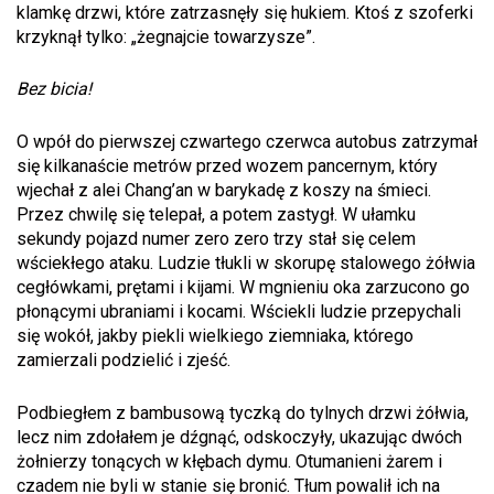
klamkę drzwi, które zatrzasnęły się hukiem. Ktoś z szoferki
krzyknął tylko: „żegnajcie towarzysze”.
Bez bicia!
O wpół do pierwszej czwartego czerwca autobus zatrzymał
się kilkanaście metrów przed wozem pancernym, który
wjechał z alei Chang’an w barykadę z koszy na śmieci.
Przez chwilę się telepał, a potem zastygł. W ułamku
sekundy pojazd numer zero zero trzy stał się celem
wściekłego ataku. Ludzie tłukli w skorupę stalowego żółwia
cegłówkami, prętami i kijami. W mgnieniu oka zarzucono go
płonącymi ubraniami i kocami. Wściekli ludzie przepychali
się wokół, jakby piekli wielkiego ziemniaka, którego
zamierzali podzielić i zjeść.
Podbiegłem z bambusową tyczką do tylnych drzwi żółwia,
lecz nim zdołałem je dźgnąć, odskoczyły, ukazując dwóch
żołnierzy tonących w kłębach dymu. Otumanieni żarem i
czadem nie byli w stanie się bronić. Tłum powalił ich na