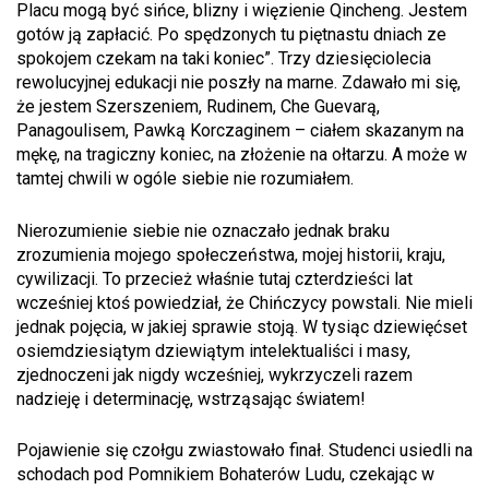
Placu mogą być sińce, blizny i więzienie Qincheng. Jestem
gotów ją zapłacić. Po spędzonych tu piętnastu dniach ze
spokojem czekam na taki koniec”. Trzy dziesięciolecia
rewolucyjnej edukacji nie poszły na marne. Zdawało mi się,
że jestem Szerszeniem, Rudinem, Che Guevarą,
Panagoulisem, Pawką Korczaginem – ciałem skazanym na
mękę, na tragiczny koniec, na złożenie na ołtarzu. A może w
tamtej chwili w ogóle siebie nie rozumiałem.
Nierozumienie siebie nie oznaczało jednak braku
zrozumienia mojego społeczeństwa, mojej historii, kraju,
cywilizacji. To przecież właśnie tutaj czterdzieści lat
wcześniej ktoś powiedział, że Chińczycy powstali. Nie mieli
jednak pojęcia, w jakiej sprawie stoją. W tysiąc dziewięćset
osiemdziesiątym dziewiątym intelektualiści i masy,
zjednoczeni jak nigdy wcześniej, wykrzyczeli razem
nadzieję i determinację, wstrząsając światem!
Pojawienie się czołgu zwiastowało finał. Studenci usiedli na
schodach pod Pomnikiem Bohaterów Ludu, czekając w