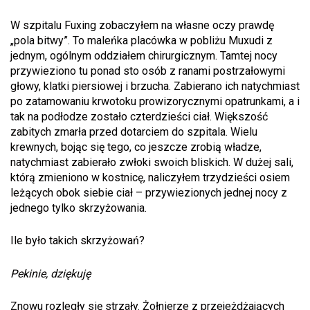
W szpitalu Fuxing zobaczyłem na własne oczy prawdę
„pola bitwy”. To maleńka placówka w pobliżu Muxudi z
jednym, ogólnym oddziałem chirurgicznym. Tamtej nocy
przywieziono tu ponad sto osób z ranami postrzałowymi
głowy, klatki piersiowej i brzucha. Zabierano ich natychmiast
po zatamowaniu krwotoku prowizorycznymi opatrunkami, a i
tak na podłodze zostało czterdzieści ciał. Większość
zabitych zmarła przed dotarciem do szpitala. Wielu
krewnych, bojąc się tego, co jeszcze zrobią władze,
natychmiast zabierało zwłoki swoich bliskich. W dużej sali,
którą zmieniono w kostnicę, naliczyłem trzydzieści osiem
leżących obok siebie ciał – przywiezionych jednej nocy z
jednego tylko skrzyżowania.
Ile było takich skrzyżowań?
Pekinie, dziękuję
Znowu rozległy się strzały. Żołnierze z przejeżdżających