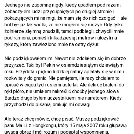
Jednego nie zapomnę nigdy: kiedy upadłem pod razami,
zobaczyłem ludzi przycupniętych po drugiej stronie i
pokazujących mi na migi, że mam się do nich czołgać – ale
ból był już tak wielki, że nie mogłem się ruszyć. Gdy tylko
żołnierze się mną znudzili, tamci podbiegli, chwycili mnie
pod ramiona, ponieśli kilkadziesiąt metrów i ułożyli na
rykszy, którą zawieziono mnie na ostry dyżur.
Nie podziękowałem im. Nawet nie zdołałem się im dobrze
przyjrzeć. Taki był Pekin w osiemdziesiątym dziewiątym
roku. Brzydota i piękno ludzkiej natury splatały się w nim i
rozkwitały do granic. Nie pamiętam, ile razy chciałem to
opisać w ciągu tych osiemnastu lat. Ale ilekroć brałem do
ręki pióro, nie umiałem nakreślić choćby jednego słowa.
Bardzo długo byłem uczestnikiem, nie narratorem. Kiedy
przychodzi do pisania, brakuje mi odwagi.
Ale teraz chcę mówić, chcę pisać. Muszę podziękować
panu Ma Li z Hongkongu, który 15 maja 2007 roku głupawą
uwagą obraził mój rozum i podeptał wspomnienia,