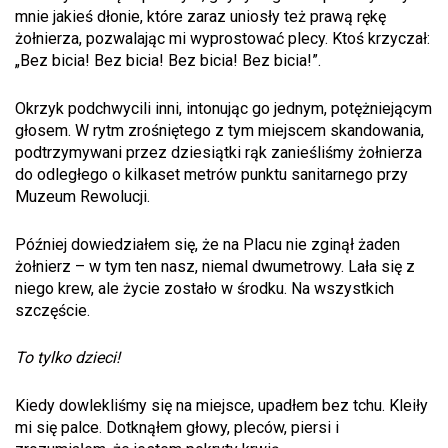
mnie jakieś dłonie, które zaraz uniosły też prawą rękę
żołnierza, pozwalając mi wyprostować plecy. Ktoś krzyczał:
„Bez bicia! Bez bicia! Bez bicia! Bez bicia!”.
Okrzyk podchwycili inni, intonując go jednym, potężniejącym
głosem. W rytm zrośniętego z tym miejscem skandowania,
podtrzymywani przez dziesiątki rąk zanieśliśmy żołnierza
do odległego o kilkaset metrów punktu sanitarnego przy
Muzeum Rewolucji.
Później dowiedziałem się, że na Placu nie zginął żaden
żołnierz – w tym ten nasz, niemal dwumetrowy. Lała się z
niego krew, ale życie zostało w środku. Na wszystkich
szczęście.
To tylko dzieci!
Kiedy dowlekliśmy się na miejsce, upadłem bez tchu. Kleiły
mi się palce. Dotknąłem głowy, pleców, piersi i