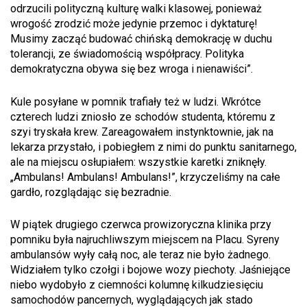
odrzucili polityczną kulturę walki klasowej, ponieważ
wrogość zrodzić może jedynie przemoc i dyktaturę!
Musimy zacząć budować chińską demokrację w duchu
tolerancji, ze świadomością współpracy. Polityka
demokratyczna obywa się bez wroga i nienawiści”.
Kule posyłane w pomnik trafiały też w ludzi. Wkrótce
czterech ludzi zniosło ze schodów studenta, któremu z
szyi tryskała krew. Zareagowałem instynktownie, jak na
lekarza przystało, i pobiegłem z nimi do punktu sanitarnego,
ale na miejscu osłupiałem: wszystkie karetki zniknęły.
„Ambulans! Ambulans! Ambulans!”, krzyczeliśmy na całe
gardło, rozglądając się bezradnie.
W piątek drugiego czerwca prowizoryczna klinika przy
pomniku była najruchliwszym miejscem na Placu. Syreny
ambulansów wyły całą noc, ale teraz nie było żadnego.
Widziałem tylko czołgi i bojowe wozy piechoty. Jaśniejące
niebo wydobyło z ciemności kolumnę kilkudziesięciu
samochodów pancernych, wyglądających jak stado