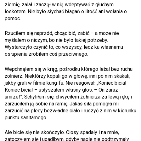
ziemię, zalał i zaczął w nią wdeptywać z głuchym
łoskotem. Nie było słychać błagań o litość ani wołania o
pomoc.
Rzuciłem się naprzód, chcąc bić, zabić – a może nie
myślałem o niczym, bo nie było takiej potrzeby.
Wystarczyło czynić to, co wszyscy, lecz ku własnemu
osłupieniu zrobiłem coś przeciwnego.
Wepchnąłem się w krąg, pośrodku którego leżał bez ruchu
żołnierz. Niektórzy kopali go w głowę, inni po nim skakali,
jakby grali w filmie kung-fu. Nie reagował. „Koniec bicia!
Koniec bicia! – usłyszałem własny głos. – On zaraz
umrze!”. Schyliłem się, chwyciłem żołnierza za lewą rękę i
zarzuciłem ją sobie na ramię. Jakaś siła pomogła mi
zarzucić na plecy bezwładne ciało i ruszyć z nim w kierunku
punktu sanitarnego.
Ale bicie się nie skończyło. Ciosy spadały i na mnie,
zatoczyłem się i upadłbym, gdyby nagle nie podtrzymały