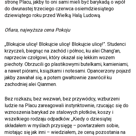
stronę Placu, jakby to oni sami mieli być barykadą o wpół
do dwunastej trzeciego czerwca osiemdziesiątego
dziewiątego roku przed Wielką Halą Ludową.
Ofiara, najwyższa cena Pokoju
„
Blokujcie ulicę! Blokujcie ulicę! Blokujcie ulicę!”. Studenci
krzyczeli, biegnąc na zachód i północ, ku alei Chang’an,
naprzeciw czołgowi, który okazał się lekkim wozem
piechoty. Obrzucili go plastikowymi butelkami, kamieniami,
a nawet piórami, książkami i notesami. Opancerzony pojazd
jakby zawahał się, a potem gwałtownie zawrócił ku
zachodniej alei Qianmen.
Bez rozkazu, bez wezwań, bez przywódcy, wzburzeni
ludzie na Placu zareagowali instynktownie, rzucając się do
wznoszenia barykad ze stalowych płotków, koszy i
wszelkiego rodzaju odpadków. „Kiedy o dziesiątej
składałem w myślach przysięgę – powtarzałem sobie,
miotając się jak inni – wiedziałem, że ceną pozostania na