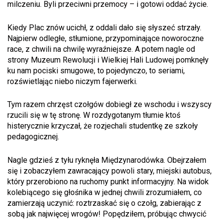
milczeniu. Byli przeciwni przemocy – i gotowi oddać życie.
Kiedy Plac znów ucichł, z oddali dało się słyszeć strzały.
Najpierw odległe, stłumione, przypominające noworoczne
race, z chwili na chwilę wyraźniejsze. A potem nagle od
strony Muzeum Rewolucji i Wielkiej Hali Ludowej pomknęły
ku nam pociski smugowe, to pojedynczo, to seriami,
rozświetlając niebo niczym fajerwerki.
Tym razem chrzęst czołgów dobiegł ze wschodu i wszyscy
rzucili się w tę stronę. W rozdygotanym tłumie ktoś
histerycznie krzyczał, że rozjechali studentkę ze szkoły
pedagogicznej.
Nagle gdzieś z tyłu ryknęła Międzynarodówka. Obejrzałem
się i zobaczyłem zawracający powoli stary, miejski autobus,
który przerobiono na ruchomy punkt informacyjny. Na widok
kolebiącego się głośnika w jednej chwili zrozumiałem, co
zamierzają uczynić: roztrzaskać się o czołg, zabierając z
sobą jak najwięcej wrogów! Popędziłem, próbując chwycić