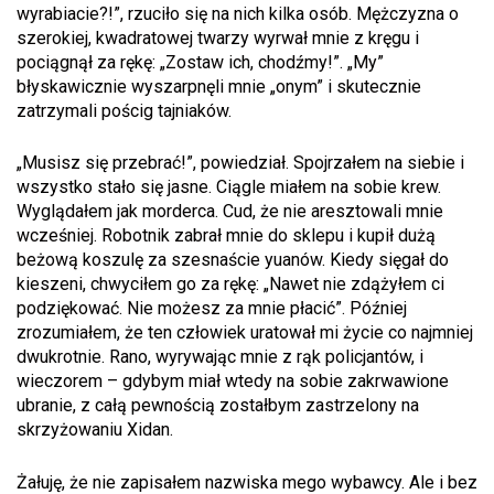
wyrabiacie?!”, rzuciło się na nich kilka osób. Mężczyzna o
szerokiej, kwadratowej twarzy wyrwał mnie z kręgu i
pociągnął za rękę: „Zostaw ich, chodźmy!”. „My”
błyskawicznie wyszarpnęli mnie „onym” i skutecznie
zatrzymali pościg tajniaków.
„Musisz się przebrać!”, powiedział. Spojrzałem na siebie i
wszystko stało się jasne. Ciągle miałem na sobie krew.
Wyglądałem jak morderca. Cud, że nie aresztowali mnie
wcześniej. Robotnik zabrał mnie do sklepu i kupił dużą
beżową koszulę za szesnaście yuanów. Kiedy sięgał do
kieszeni, chwyciłem go za rękę: „Nawet nie zdążyłem ci
podziękować. Nie możesz za mnie płacić”. Później
zrozumiałem, że ten człowiek uratował mi życie co najmniej
dwukrotnie. Rano, wyrywając mnie z rąk policjantów, i
wieczorem – gdybym miał wtedy na sobie zakrwawione
ubranie, z całą pewnością zostałbym zastrzelony na
skrzyżowaniu Xidan.
Żałuję, że nie zapisałem nazwiska mego wybawcy. Ale i bez