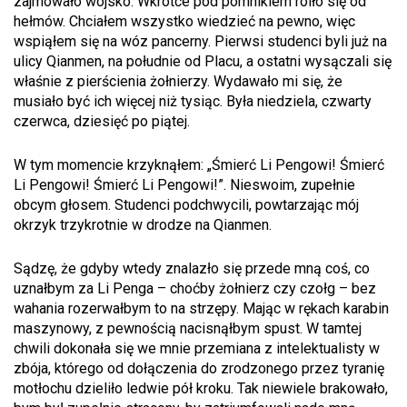
zajmowało wojsko. Wkrótce pod pomnikiem roiło się od
hełmów. Chciałem wszystko wiedzieć na pewno, więc
wspiąłem się na wóz pancerny. Pierwsi studenci byli już na
ulicy Qianmen, na południe od Placu, a ostatni wysączali się
właśnie z pierścienia żołnierzy. Wydawało mi się, że
musiało być ich więcej niż tysiąc. Była niedziela, czwarty
czerwca, dziesięć po piątej.
W tym momencie krzyknąłem: „Śmierć Li Pengowi! Śmierć
Li Pengowi! Śmierć Li Pengowi!”. Nieswoim, zupełnie
obcym głosem. Studenci podchwycili, powtarzając mój
okrzyk trzykrotnie w drodze na Qianmen.
Sądzę, że gdyby wtedy znalazło się przede mną coś, co
uznałbym za Li Penga – choćby żołnierz czy czołg – bez
wahania rozerwałbym to na strzępy. Mając w rękach karabin
maszynowy, z pewnością nacisnąłbym spust. W tamtej
chwili dokonała się we mnie przemiana z intelektualisty w
zbója, którego od dołączenia do zrodzonego przez tyranię
motłochu dzieliło ledwie pół kroku. Tak niewiele brakowało,