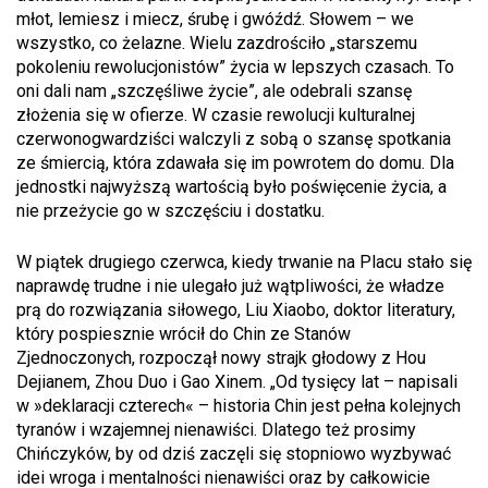
młot, lemiesz i miecz, śrubę i gwóźdź. Słowem – we
wszystko, co żelazne. Wielu zazdrościło „starszemu
pokoleniu rewolucjonistów” życia w lepszych czasach. To
oni dali nam „szczęśliwe życie”, ale odebrali szansę
złożenia się w ofierze. W czasie rewolucji kulturalnej
czerwonogwardziści walczyli z sobą o szansę spotkania
ze śmiercią, która zdawała się im powrotem do domu. Dla
jednostki najwyższą wartością było poświęcenie życia, a
nie przeżycie go w szczęściu i dostatku.
W piątek drugiego czerwca, kiedy trwanie na Placu stało się
naprawdę trudne i nie ulegało już wątpliwości, że władze
prą do rozwiązania siłowego, Liu Xiaobo, doktor literatury,
który pospiesznie wrócił do Chin ze Stanów
Zjednoczonych, rozpoczął nowy strajk głodowy z Hou
Dejianem, Zhou Duo i Gao Xinem. „Od tysięcy lat – napisali
w »deklaracji czterech« – historia Chin jest pełna kolejnych
tyranów i wzajemnej nienawiści. Dlatego też prosimy
Chińczyków, by od dziś zaczęli się stopniowo wyzbywać
idei wroga i mentalności nienawiści oraz by całkowicie