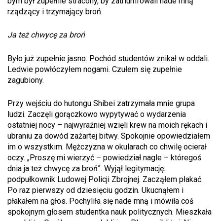
bym był zupełnie stracony, by zatriumfowali nade mną
rządzący i trzymający broń.
Ja też chwycę za broń
Było już zupełnie jasno. Pochód studentów znikał w oddali.
Ledwie powłóczyłem nogami. Czułem się zupełnie
zagubiony.
Przy wejściu do hutongu Shibei zatrzymała mnie grupa
ludzi. Zaczęli gorączkowo wypytywać o wydarzenia
ostatniej nocy – najwyraźniej wzięli krew na moich rękach i
ubraniu za dowód zażartej bitwy. Spokojnie opowiedziałem
im o wszystkim. Mężczyzna w okularach co chwilę ocierał
oczy. „Proszę mi wierzyć – powiedział nagle – któregoś
dnia ja też chwycę za broń”. Wyjął legitymację:
podpułkownik Ludowej Policji Zbrojnej. Zacząłem płakać.
Po raz pierwszy od dziesięciu godzin. Ukucnąłem i
płakałem na głos. Pochyliła się nade mną i mówiła coś
spokojnym głosem studentka nauk politycznych. Mieszkała