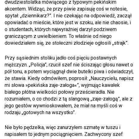
dwudziestolatka mówiącego z typowym pekińskim
akcentem. Widząc, że przy piwie zapisuję coś w notesie,
spytał: „dziennikarz?”. I nie czekając na odpowiedź, zaczął
opowiadać o mieście, które jest w szoku, ale nie chaosie, i
o studentach, których najwyraźniej darzył podziwem
graniczącym z uwielbieniem. To właśnie od niego
dowiedziałem się, ze stołeczni złodzieje ogłosili „strajk”.
Przy sąsiednim stoliku jadło coś pięciu postawnych
mężczyzn. „Policja”, rzucił szef nie ściszając głosu nawet o
pół tonu, a potem wyciągnął dwie butelki piwa i oświadczył,
że stawia. Kiedy odmówiłem, poprosił: „Nauczycielu, napisz
mi słowa »pekińska zaje-załoga«”, wyjmując kawałek
białego płótna wielkości połowy prześcieradła. Nie
rozumiałem, o co chodzi z tą slangową „zaje-załogą”, ale z
jego gestów wywnioskowałem, że miał na myśli coś w
rodzaju „gotowych na wszystko”.
Nie było pędzelka, więc zanurzyłem szmatę w tuszu i
napisałem to jednym pociągnięciem. Zachwycony szef