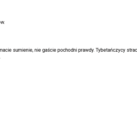
ów.
acie sumienie, nie gaście pochodni prawdy. Tybetańczycy straci
.