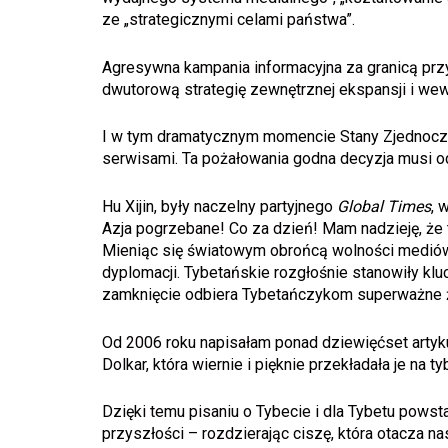
ze „strategicznymi celami państwa”.
Agresywna kampania informacyjna za granicą prz
dwutorową strategię zewnętrznej ekspansji i wewn
I w tym dramatycznym momencie Stany Zjednoczo
serwisami. Ta pożałowania godna decyzja musi od
Hu Xijin, były naczelny partyjnego
Global Times
, 
Azja pogrzebane! Co za dzień! Mam nadzieję, że t
Mieniąc się światowym obrońcą wolności mediów, 
dyplomacji. Tybetańskie rozgłośnie stanowiły klu
zamknięcie odbiera Tybetańczykom superważne źr
Od 2006 roku napisałam ponad dziewięćset artyku
Dolkar, która wiernie i pięknie przekładała je na 
Dzięki temu pisaniu o Tybecie i dla Tybetu powsta
przyszłości – rozdzierając ciszę, która otacza nas