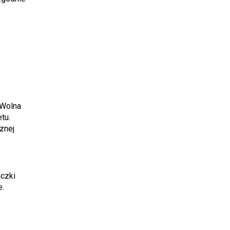
 Wolna
tu.
znej
aczki
e.