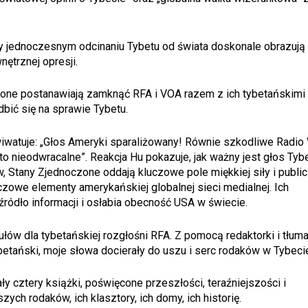
y jednoczesnym odcinaniu Tybetu od świata doskonale obrazują
ętrznej opresji.
ne postanawiają zamknąć RFA i VOA razem z ich tybetańskimi
bić się na sprawie Tybetu.
wiwatuje: „Głos Ameryki sparaliżowany! Równie szkodliwe Radio
o nieodwracalne”. Reakcja Hu pokazuje, jak ważny jest głos Tybe
Stany Zjednoczone oddają kluczowe pole miękkiej siły i public
czowe elementy amerykańskiej globalnej sieci medialnej. Ich
ódło informacji i osłabia obecność USA w świecie.
łów dla tybetańskiej rozgłośni RFA. Z pomocą redaktorki i tłum
tybetański, moje słowa docierały do uszu i serc rodaków w Tybeci
ły cztery książki, poświęcone przeszłości, teraźniejszości i
zych rodaków, ich klasztory, ich domy, ich historię.