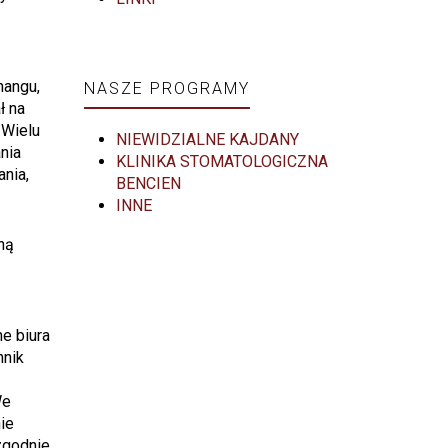
hangu,
NASZE PROGRAMY
ł na
 Wielu
NIEWIDZIALNE KAJDANY
nia
KLINIKA STOMATOLOGICZNA
nia,
BENCIEN
INNE
ną
e biura
nnik
We
ie
zgodnie