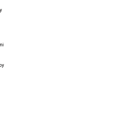
y
mi
by