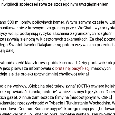
 i inwigilacji społeczeństwa ze szczególnym uwzględnieniem
ano 500 milionów policyjnych kamer. W tym samym czasie w Lit
munikował się z krewnymi za granicą przez WeChat i wykorzysta
czycy wciąż podejmują ryzyko słuchania zagranicznych rozgłośni.
ni zaszywają się nocą w klasztornych zakamarkach. Za chęć pozna
Jego Świątobliwości Dalajlamie są potem wzywani na przesłucha
ją dalej.
atopić sześć klasztorów i pobliskich osad, żeby postawić kolej
A jako pierwsza informowała o
brutalnej pacyfikacji
masowych
aje się, że projekt (przynajmniej chwilowo) utknął.
lne wpływy. „Globalna sieć telewizyjna” (CGTN) otwiera kolejn
rze opowiadać chińską historię” w niezliczonych językach. Dzie
ich gazet. Xinhua zamieszcza filmy na [niedostępnym w ChRL]
zakłamując rzeczywistość w Tybecie i Turkiestanie Wschodnim. 
narodowe Centrum Komunikacyjne”, którego misją jest „budowan
wiatowej opinii o Tybecie” oraz „globalna walka wizerunkowa” 