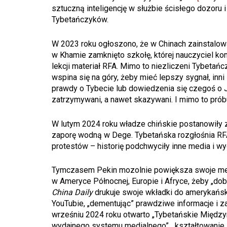
sztuczną inteligencję w służbie ścisłego dozoru
Tybetańczyków.
W 2023 roku ogłoszono, że w Chinach zainstalow
w Khamie zamknięto szkołę, której nauczyciel ko
lekcji materiał RFA. Mimo to niezliczeni Tybetań
wspina się na góry, żeby mieć lepszy sygnał, in
prawdy o Tybecie lub dowiedzenia się czegoś o 
zatrzymywani, a nawet skazywani. I mimo to próbu
W lutym 2024 roku władze chińskie postanowiły z
zaporę wodną w Dege. Tybetańska rozgłośnia RF
protestów – historię podchwyciły inne media i wyd
Tymczasem Pekin mozolnie powiększa swoje media
w Ameryce Północnej, Europie i Afryce, żeby „dob
China Daily
drukuje swoje wkładki do amerykańsk
YouTubie, „dementując” prawdziwe informacje i 
wrześniu 2024 roku otwarto „Tybetańskie Między
wydajnego systemu medialnego”, „kształtowanie ś