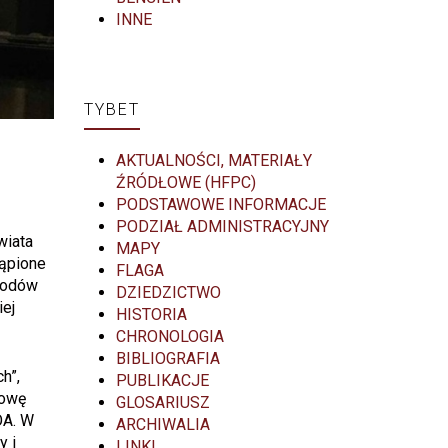
INNE
TYBET
AKTUALNOŚCI, MATERIAŁY
ŹRÓDŁOWE (HFPC)
PODSTAWOWE INFORMACJE
PODZIAŁ ADMINISTRACYJNY
wiata
MAPY
tąpione
FLAGA
arodów
DZIEDZICTWO
iej
HISTORIA
CHRONOLOGIA
BIBLIOGRAFIA
h”,
PUBLIKACJE
dowę
GLOSARIUSZ
OA. W
ARCHIWALIA
y i
LINKI