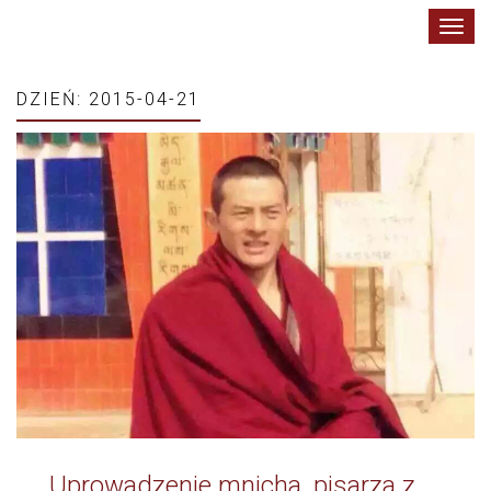
Toggl
navig
DZIEŃ:
2015-04-21
Uprowadzenie mnicha, pisarza z