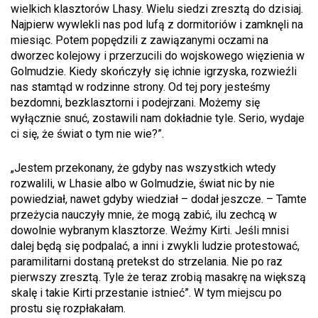
wielkich klasztorów Lhasy. Wielu siedzi zresztą do dzisiaj.
Najpierw wywlekli nas pod lufą z dormitoriów i zamknęli na
miesiąc. Potem popędzili z zawiązanymi oczami na
dworzec kolejowy i przerzucili do wojskowego więzienia w
Golmudzie. Kiedy skończyły się ichnie igrzyska, rozwieźli
nas stamtąd w rodzinne strony. Od tej pory jesteśmy
bezdomni, bezklasztorni i podejrzani. Możemy się
wyłącznie snuć, zostawili nam dokładnie tyle. Serio, wydaje
ci się, że świat o tym nie wie?”.
„Jestem przekonany, że gdyby nas wszystkich wtedy
rozwalili, w Lhasie albo w Golmudzie, świat nic by nie
powiedział, nawet gdyby wiedział – dodał jeszcze. – Tamte
przeżycia nauczyły mnie, że mogą zabić, ilu zechcą w
dowolnie wybranym klasztorze. Weźmy Kirti. Jeśli mnisi
dalej będą się podpalać, a inni i zwykli ludzie protestować,
paramilitarni dostaną pretekst do strzelania. Nie po raz
pierwszy zresztą. Tyle że teraz zrobią masakrę na większą
skalę i takie Kirti przestanie istnieć”. W tym miejscu po
prostu się rozpłakałam.