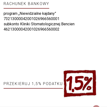
RACHUNEK BANKOWY
program „Niewidzialne kajdany”
73213000042001026966560001
subkonto Kliniki Stomatologicznej Bencien
46213000042001026966560002
PRZEKIERUJ 1,5% PODATKU