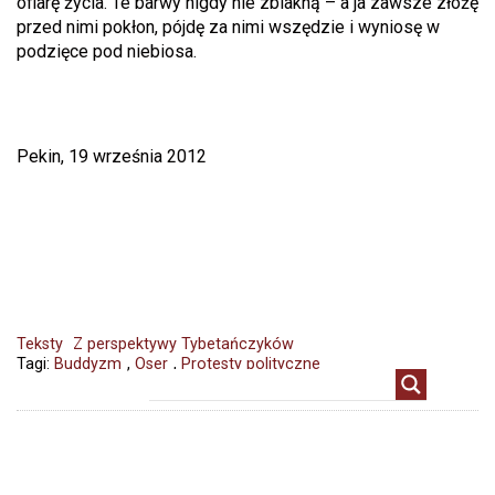
ofiarę życia. Te barwy nigdy nie zblakną – a ja zawsze złożę
przed nimi pokłon, pójdę za nimi wszędzie i wyniosę w
podzięce pod niebiosa.
Pekin, 19 września 2012
Teksty
Z perspektywy Tybetańczyków
Tagi:
Buddyzm
,
Oser
,
Protesty polityczne