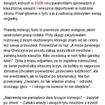
świątyń, których
w 2008 roku
paramilitarni uprowadzili z
klasztorów, uwięzili i wreszcie deportowali w rodzinne
strony. Pisał głównie o tym, a ja z radością dołożyłam swoją
cegiełkę.
Prawdę mówiąc, było to pierwsze słowo wstępne, jakim
opatrzyłam pracę rodaka. Przy okazji zacytowałam
rozmowę z innym duchownym, którego znam od lat i który
też swoje przeszedł. Powiedział mi raz: „A może pewnego
dnia Chińczycy po prostu zabiją wszystkich mnichów i
zamkną każdy klasztor. Albo zostawią w nich tylko garstkę
ludzi”. Zbita z tropu, odparłam, że to zupełnie niemożliwe,
że świat podniósłby straszny krzyk, że byłaby to najgorsza
zbrodnia (chciałam powiedzieć „przeciwko ludzkości”, ale
nie wiedziałam, jak to będzie po tybetańsku). Nie był
przekonany. „Uważam, że tak właśnie zrobią – odrzekł,
ściszając głos. – I nikogo na świecie to nie obejdzie”.
„Naprawdę nie pamiętasz dwa tysiące ósmego? – zapytał
po chwili. – Zatłukli wtedy i uwięzili tylu mnichów z trzech