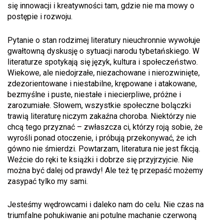
się innowacji i kreatywności tam, gdzie nie ma mowy o
postępie i rozwoju.
Pytanie o stan rodzimej literatury nieuchronnie wywołuje
gwałtowną dyskusję o sytuacji narodu tybetańskiego. W
literaturze spotykają się język, kultura i społeczeństwo.
Wiekowe, ale niedojrzałe, niezachowane i nierozwinięte,
zdezorientowane i niestabilne, krępowane i atakowane,
bezmyślne i puste, niestałe i niecierpliwe, próżne i
zarozumiałe. Słowem, wszystkie społeczne bolączki
trawią literaturę niczym zakaźna choroba. Niektórzy nie
chcą tego przyznać – zwłaszcza ci, którzy roją sobie, że
wyrośli ponad otoczenie, i próbują przekonywać, że ich
gówno nie śmierdzi. Powtarzam, literatura nie jest fikcją.
Weźcie do ręki te książki i dobrze się przyjrzyjcie. Nie
można być dalej od prawdy! Ale też tę przepaść możemy
zasypać tylko my sami.
Jesteśmy wędrowcami i daleko nam do celu. Nie czas na
triumfalne pohukiwanie ani potulne machanie czerwoną