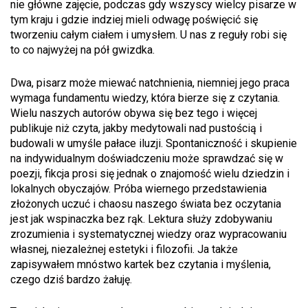
nie główne zajęcie, podczas gdy wszyscy wielcy pisarze w
tym kraju i gdzie indziej mieli odwagę poświęcić się
tworzeniu całym ciałem i umysłem. U nas z reguły robi się
to co najwyżej na pół gwizdka.
Dwa, pisarz może miewać natchnienia, niemniej jego praca
wymaga fundamentu wiedzy, która bierze się z czytania.
Wielu naszych autorów obywa się bez tego i więcej
publikuje niż czyta, jakby medytowali nad pustością i
budowali w umyśle pałace iluzji. Spontaniczność i skupienie
na indywidualnym doświadczeniu może sprawdzać się w
poezji, fikcja prosi się jednak o znajomość wielu dziedzin i
lokalnych obyczajów. Próba wiernego przedstawienia
złożonych uczuć i chaosu naszego świata bez oczytania
jest jak wspinaczka bez rąk. Lektura służy zdobywaniu
zrozumienia i systematycznej wiedzy oraz wypracowaniu
własnej, niezależnej estetyki i filozofii. Ja także
zapisywałem mnóstwo kartek bez czytania i myślenia,
czego dziś bardzo żałuję.