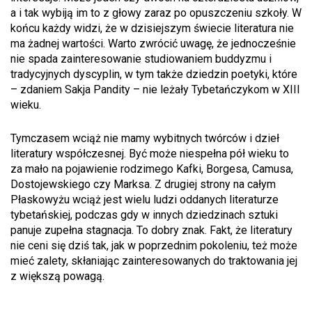
a i tak wybiją im to z głowy zaraz po opuszczeniu szkoły. W
końcu każdy widzi, że w dzisiejszym świecie literatura nie
ma żadnej wartości. Warto zwrócić uwagę, że jednocześnie
nie spada zainteresowanie studiowaniem buddyzmu i
tradycyjnych dyscyplin, w tym także dziedzin poetyki, które
– zdaniem Sakja Pandity – nie leżały Tybetańczykom w XIII
wieku.
Tymczasem wciąż nie mamy wybitnych twórców i dzieł
literatury współczesnej. Być może niespełna pół wieku to
za mało na pojawienie rodzimego Kafki, Borgesa, Camusa,
Dostojewskiego czy Marksa. Z drugiej strony na całym
Płaskowyżu wciąż jest wielu ludzi oddanych literaturze
tybetańskiej, podczas gdy w innych dziedzinach sztuki
panuje zupełna stagnacja. To dobry znak. Fakt, że literatury
nie ceni się dziś tak, jak w poprzednim pokoleniu, też może
mieć zalety, skłaniając zainteresowanych do traktowania jej
z większą powagą.