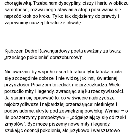
chorągiewką. Trzeba nam dyscypliny, ciszy i hartu w obliczu
samotności, rozważnego stawiania stóp i posuwania się
naprzód krok po kroku. Tylko tak dojdziemy do prawdy i
zapewnimy naszej literaturze chwałę.
Kjabczen Dedrol (awangardowy poeta uważany za twarz
„trzeciego pokolenia” obrazoburców):
Nie uważam, by współczesna literatura tybetańska miała
się szczególnie dobrze. I nie widzę, jak inni, świetlanej
przyszłości. Pisarzom to jednak nie przeszkadza. Wielu
porzuciło mity i legendy, zwracając się ku rzeczywistości.
Ja staram się opisywać to, co w świecie najbrzydsze,
najobrzydliwsze i najbardziej przerażające: nietknięte i
podświadome, ukryte pod zewnętrzną powłoką. Wymiar – o
ile poszerzymy perspektywę – „odgałęziający się od rzeki
zmysłów”. Być może piszemy nowe mity i legendy,
szukając esencji pokolenia, ale językowo i warsztatowo