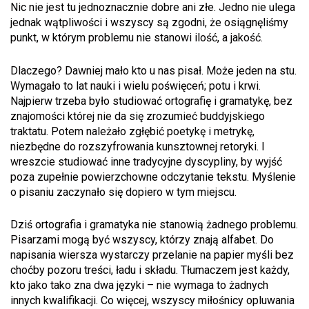
Nic nie jest tu jednoznacznie dobre ani złe. Jedno nie ulega
jednak wątpliwości i wszyscy są zgodni, że osiągnęliśmy
punkt, w którym problemu nie stanowi ilość, a jakość.
Dlaczego? Dawniej mało kto u nas pisał. Może jeden na stu.
Wymagało to lat nauki i wielu poświęceń; potu i krwi.
Najpierw trzeba było studiować ortografię i gramatykę, bez
znajomości której nie da się zrozumieć buddyjskiego
traktatu. Potem należało zgłębić poetykę i metrykę,
niezbędne do rozszyfrowania kunsztownej retoryki. I
wreszcie studiować inne tradycyjne dyscypliny, by wyjść
poza zupełnie powierzchowne odczytanie tekstu. Myślenie
o pisaniu zaczynało się dopiero w tym miejscu.
Dziś ortografia i gramatyka nie stanowią żadnego problemu.
Pisarzami mogą być wszyscy, którzy znają alfabet. Do
napisania wiersza wystarczy przelanie na papier myśli bez
choćby pozoru treści, ładu i składu. Tłumaczem jest każdy,
kto jako tako zna dwa języki – nie wymaga to żadnych
innych kwalifikacji. Co więcej, wszyscy miłośnicy opluwania