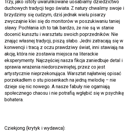
Trzy, jako istoty uwarunkowane uosabiamy dziedzictwo
duchowych tradycji tego świata. Z natury chwalimy swoje i
brzydzimy się cudzym, dziś jednak wielu pisarzy
zwyczajnie klei się do monitorów w poszukiwaniu taniej
sławy. Pochłania ich to tak bardzo, że nie są w stanie
docenić kunsztu i warsztatu swoich poprzedników. Nie
znając własnej tradycji, piszą słabo. Jedni zatracają się w
konwencji i tracą z oczu prawdziwy świat, inni stawiają na
akcję, która nie zostawia miejsca na literackie
eksperymenty. Najczęściej nasza fikcja zaniedbuje detal i
sprawia wrażenia niedorozwiniętej, przez co jest
artystycznie nieprzekonująca. Warsztat najłatwiej opisać
porzekadłem o stu piosenkach na jedną melodię – nie
dzieje się nic nowego. A nasze fabuły nie ogarniają
społecznego chaosu i nie potrafią wgłębić się w psychikę
bohatera.
Cziekjong (krytyk i wydawca):