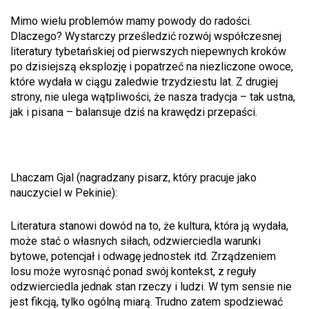
Mimo wielu problemów mamy powody do radości.
Dlaczego? Wystarczy prześledzić rozwój współczesnej
literatury tybetańskiej od pierwszych niepewnych kroków
po dzisiejszą eksplozję i popatrzeć na niezliczone owoce,
które wydała w ciągu zaledwie trzydziestu lat. Z drugiej
strony, nie ulega wątpliwości, że nasza tradycja – tak ustna,
jak i pisana – balansuje dziś na krawędzi przepaści.
Lhaczam Gjal (nagradzany pisarz, który pracuje jako
nauczyciel w Pekinie):
Literatura stanowi dowód na to, że kultura, która ją wydała,
może stać o własnych siłach, odzwierciedla warunki
bytowe, potencjał i odwagę jednostek itd. Zrządzeniem
losu może wyrosnąć ponad swój kontekst, z reguły
odzwierciedla jednak stan rzeczy i ludzi. W tym sensie nie
jest fikcją, tylko ogólną miarą. Trudno zatem spodziewać