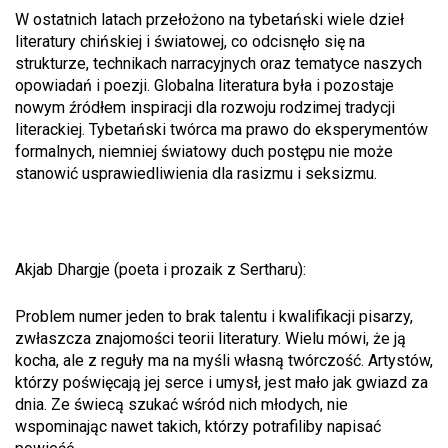
W ostatnich latach przełożono na tybetański wiele dzieł
literatury chińskiej i światowej, co odcisnęło się na
strukturze, technikach narracyjnych oraz tematyce naszych
opowiadań i poezji. Globalna literatura była i pozostaje
nowym źródłem inspiracji dla rozwoju rodzimej tradycji
literackiej. Tybetański twórca ma prawo do eksperymentów
formalnych, niemniej światowy duch postępu nie może
stanowić usprawiedliwienia dla rasizmu i seksizmu.
Akjab Dhargje (poeta i prozaik z Sertharu):
Problem numer jeden to brak talentu i kwalifikacji pisarzy,
zwłaszcza znajomości teorii literatury. Wielu mówi, że ją
kocha, ale z reguły ma na myśli własną twórczość. Artystów,
którzy poświęcają jej serce i umysł, jest mało jak gwiazd za
dnia. Ze świecą szukać wśród nich młodych, nie
wspominając nawet takich, którzy potrafiliby napisać