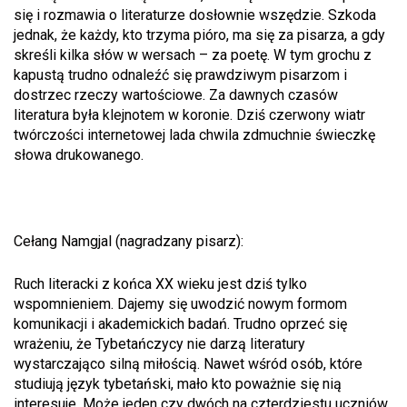
się i rozmawia o literaturze dosłownie wszędzie. Szkoda
jednak, że każdy, kto trzyma pióro, ma się za pisarza, a gdy
skreśli kilka słów w wersach – za poetę. W tym grochu z
kapustą trudno odnaleźć się prawdziwym pisarzom i
dostrzec rzeczy wartościowe. Za dawnych czasów
literatura była klejnotem w koronie. Dziś czerwony wiatr
twórczości internetowej lada chwila zdmuchnie świeczkę
słowa drukowanego.
Cełang Namgjal (nagradzany pisarz):
Ruch literacki z końca XX wieku jest dziś tylko
wspomnieniem. Dajemy się uwodzić nowym formom
komunikacji i akademickich badań. Trudno oprzeć się
wrażeniu, że Tybetańczycy nie darzą literatury
wystarczająco silną miłością. Nawet wśród osób, które
studiują język tybetański, mało kto poważnie się nią
interesuje. Może jeden czy dwóch na czterdziestu uczniów,